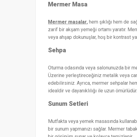
Mermer Masa
Mermer masalar,
hem şıklığı hem de sağl
zarif bir akşam yemeği ortamı yaratır. Me
veya ahşap dokunuşlar, hoş bir kontrast yar
Sehpa
Oturma odasında veya salonunuzda bir me
Üzerine yerleştireceğiniz metalik veya ca
edebilirsiniz. Ayrıca, mermer sehpalar h
idealdir ve dayanıklılığı ile uzun ömürlüdür
Sunum Setleri
Mutfakta veya yemek masasında kullanabil
bir sunum yapmanızı sağlar. Mermer tabakla
bir görünüm sunar ve kolayca temizlenir.