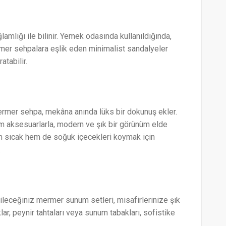
amlığı ile bilinir. Yemek odasında kullanıldığında,
rmer sehpalara eşlik eden minimalist sandalyeler
atabilir.
rmer sehpa, mekâna anında lüks bir dokunuş ekler.
m aksesuarlarla, modern ve şık bir görünüm elde
em sıcak hem de soğuk içecekleri koymak için
.
eceğiniz mermer sunum setleri, misafirlerinize şık
r, peynir tahtaları veya sunum tabakları, sofistike