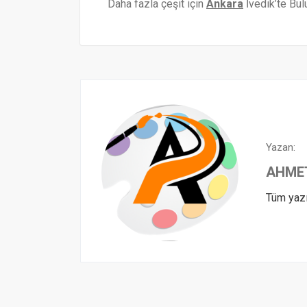
Daha fazla çeşit için
Ankara
İvedik’te Bulu
Yazan:
AHME
Tüm yazı