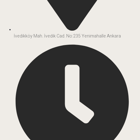
İvedikköy Mah. İvedik Cad. No:235 Yenimahalle Ankara