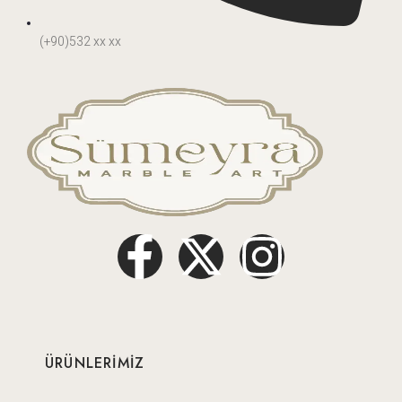
(+90)532 xx xx
ÜRÜNLERİMİZ