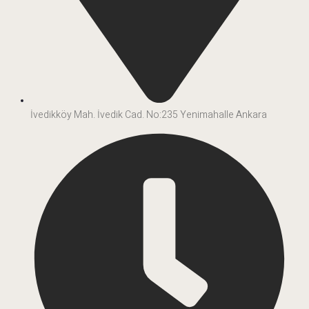
İvedikköy Mah. İvedik Cad. No:235 Yenimahalle Ankara