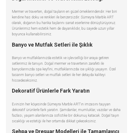
Mermer ve traverten, doğal taşların en güzel örneklerindendir. Her biri
kendine has doku ve renkleri ile benzersizdir. Sümeyra Marble ART
olarak, doğanın bu harika taşlarını sanat eserlerine dönüştürüyoruz.
Ürünlerimiz hem estetik hem de dayanıklıdır, bu sayede uzun yıllar
boyunca kullanabilirsiniz.
Banyo ve Mutfak Setleri ile Şıklık
Banyo ve mutfaklarınızda estetik ve işlevselliği bir araya getiren
setlerimiz ile tanışın. Doğal mermer ve travertenin zarafeti ile
banyolarınızda spa keyfini, mutfaklarınızda ise şıklığı yaşayın. Özel
tasarım banyo setleri ve mutfak setleri ile her detayda kaliteyi
hissedeceksiniz.
Dekoratif Ürünlerle Fark Yaratın
Evinizin her köşesinde Sümeyra Marble ART’ın imzasını taşıyan
dekoratif ürünlerle fark yaratın. Şamdanlar, mumluklar, vazolar ve daha
fazlası, yaşam alanlarınıza sofistike bir dokunuş katacak. Doğal taşın
sıcaklığı ve estetiği ile her ortamda dikkat çekeceksiniz.
Sehpa ve Dresuar Modelleri ile Tamamlayıcı