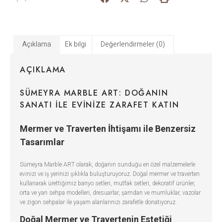
Açıklama
Ek bilgi
Değerlendirmeler (0)
AÇIKLAMA
SÜMEYRA MARBLE ART: DOĞANIN
SANATI ILE EVINIZE ZARAFET KATIN
Mermer ve Traverten İhtişamı ile Benzersiz
Tasarımlar
Sümeyra Marble ART olarak, doğanın sunduğu en özel malzemelerle
evinizi ve iş yerinizi şıklıkla buluşturuyoruz. Doğal mermer ve traverten
kullanarak ürettiğimiz banyo setleri, mutfak setleri, dekoratif ürünler,
orta ve yan sehpa modelleri, dresuarlar, şamdan ve mumluklar, vazolar
ve zigon sehpalar ile yaşam alanlarınızı zarafetle donatıyoruz.
Doğal Mermer ve Travertenin Estetiği