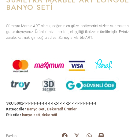
BANYO SETI
Sümeyra Marble ART olarak, doğanın en güzel hediyelerini sizlere sunmaktan
gurur duyuyoruz. Ürünlerimizin her biri, el işçiliği ile özenle üretilmiştir. Evinize
zarafet katmak için doğru adres: Sümeyra Marble ART.
SKU
B002-1-1-1-1-1-1-1-1-1-1-2-1-1-1-2-1-1-1-1-1-1-1-1-1
Kategoriler
Banyo Seti
,
Dekoratif Ürünler
Etiketler
banyo seti
,
dekoratif
Paylaşın :