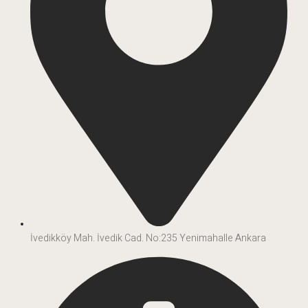
İvedikköy Mah. İvedik Cad. No:235 Yenimahalle Ankara