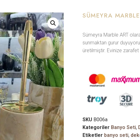
SÜMEYRA MARBLE 
Sümeyra Marble ART olarak,
sunmaktan gurur duyuyoruz. Ü
üretilmiştir. Evinize zara
SKU
B006a
Kategoriler
Banyo Seti
,
Etiketler
banyo seti
,
dek