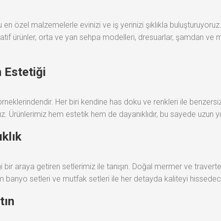
 özel malzemelerle evinizi ve iş yerinizi şıklıkla buluşturuyoru
oratif ürünler, orta ve yan sehpa modelleri, dresuarlar, şamdan ve 
 Estetiği
rneklerindendir. Her biri kendine has doku ve renkleri ile benzer
z. Ürünlerimiz hem estetik hem de dayanıklıdır, bu sayede uzun yıll
ıklık
 bir araya getiren setlerimiz ile tanışın. Doğal mermer ve traverten
ım banyo setleri ve mutfak setleri ile her detayda kaliteyi hissedec
tın