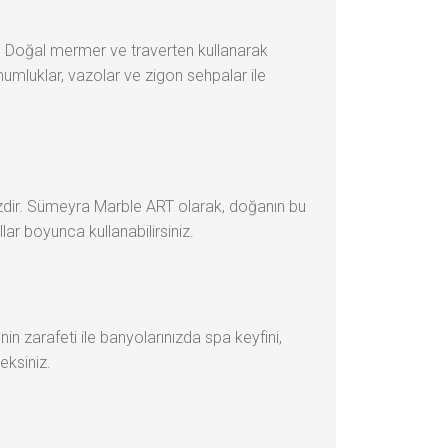
z. Doğal mermer ve traverten kullanarak
mumluklar, vazolar ve zigon sehpalar ile
sizdir. Sümeyra Marble ART olarak, doğanın bu
ar boyunca kullanabilirsiniz.
in zarafeti ile banyolarınızda spa keyfini,
eksiniz.