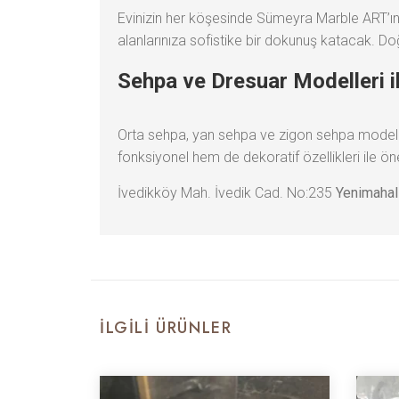
Evinizin her köşesinde Sümeyra Marble ART’ın 
alanlarınıza sofistike bir dokunuş katacak. Doğ
Sehpa ve Dresuar Modelleri i
Orta sehpa, yan sehpa ve zigon sehpa modeller
fonksiyonel hem de dekoratif özellikleri ile ön
İvedikköy Mah. İvedik Cad. No:235
Yenimahal
İLGILI ÜRÜNLER