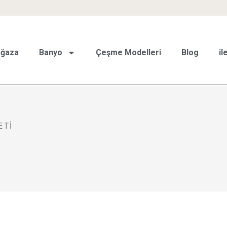
ğaza
Banyo
Çeşme Modelleri
Blog
il
ETI