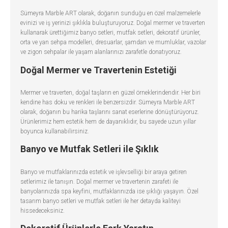
Sümeyra Marble ART olarak, doğanın sunduğu en özel malzemelerle
evinizi ve iş yerinizi şıklıkla buluşturuyoruz. Doğal mermer ve traverten
kullanarak ürettiğimiz banyo setleri, mutfak setleri, dekoratif ürünler,
orta ve yan sehpa modelleri, dresuarlar, şamdan ve mumluklar, vazolar
ve zigon sehpalar ile yaşam alanlarınızı zarafetle donatıyoruz.
Doğal Mermer ve Travertenin Estetiği
Mermer ve traverten, doğal taşların en güzel örneklerindendir. Her biri
kendine has doku ve renkleri ile benzersizdir. Sümeyra Marble ART
olarak, doğanın bu harika taşlarını sanat eserlerine dönüştürüyoruz.
Ürünlerimiz hem estetik hem de dayanıklıdır, bu sayede uzun yıllar
boyunca kullanabilirsiniz.
Banyo ve Mutfak Setleri ile Şıklık
Banyo ve mutfaklarınızda estetik ve işlevselliği bir araya getiren
setlerimiz ile tanışın. Doğal mermer ve travertenin zarafeti ile
banyolarınızda spa keyfini, mutfaklarınızda ise şıklığı yaşayın. Özel
tasarım banyo setleri ve mutfak setleri ile her detayda kaliteyi
hissedeceksiniz.