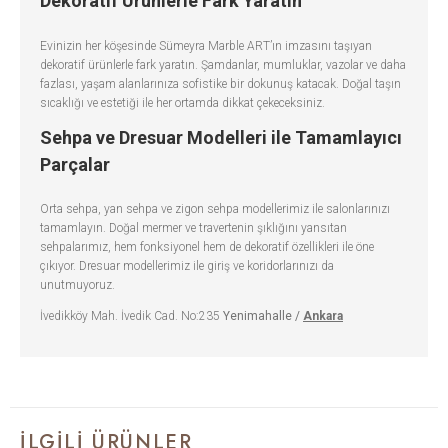
Dekoratif Ürünlerle Fark Yaratın
Evinizin her köşesinde Sümeyra Marble ART’ın imzasını taşıyan
dekoratif ürünlerle fark yaratın. Şamdanlar, mumluklar, vazolar ve daha
fazlası, yaşam alanlarınıza sofistike bir dokunuş katacak. Doğal taşın
sıcaklığı ve estetiği ile her ortamda dikkat çekeceksiniz.
Sehpa ve Dresuar Modelleri ile Tamamlayıcı
Parçalar
Orta sehpa, yan sehpa ve zigon sehpa modellerimiz ile salonlarınızı
tamamlayın. Doğal mermer ve travertenin şıklığını yansıtan
sehpalarımız, hem fonksiyonel hem de dekoratif özellikleri ile öne
çıkıyor. Dresuar modellerimiz ile giriş ve koridorlarınızı da
unutmuyoruz.
İvedikköy Mah. İvedik Cad. No:235
Yenimahalle /
Ankara
İLGILI ÜRÜNLER