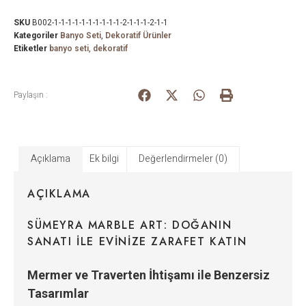
SKU
B002-1-1-1-1-1-1-1-1-1-1-2-1-1-1-2-1-1
Kategoriler
Banyo Seti
,
Dekoratif Ürünler
Etiketler
banyo seti
,
dekoratif
Paylaşın :
Açıklama
Ek bilgi
Değerlendirmeler (0)
AÇIKLAMA
SÜMEYRA MARBLE ART: DOĞANIN
SANATI ILE EVINIZE ZARAFET KATIN
Mermer ve Traverten İhtişamı ile Benzersiz
Tasarımlar