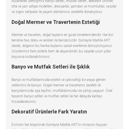
kullanarak ürettiğimiz banyo setleri, mutfak setleri, dekoratif ürünler,
orta ve yan sehpa modelleri, dresuarlar, şamdan ve mumluklar, vazolar
ve zigon sehpalar ile yaşam alanlarınızı zarafetle donatıyoruz.
Doğal Mermer ve Travertenin Estetiği
Mermer ve traverten, doğal taşların en güzel örneklerindendir. Her biri
kendine has doku ve renkleri ile benzersizdir. Sümeyra Marble ART
olarak, doğanın bu harika taşlarını sanat eserlerine dönüştürüyoruz.
Ürünlerimiz hem estetik hem de dayanıklıdır, bu sayede uzun yıllar
boyunca kullanabilirsiniz.
Banyo ve Mutfak Setleri ile Şıklık
Banyo ve mutfaklarınızda estetik ve işlevselliği bir araya getiren
setlerimiz ile tanışın. Doğal mermer ve travertenin zarafeti ile
banyolarınızda spa keyfini, mutfaklarınızda ise şıklığı yaşayın. Özel
tasarım banyo setleri ve mutfak setleri ile her detayda kaliteyi
hissedeceksiniz.
Dekoratif Ürünlerle Fark Yaratın
Evinizin her köşesinde Sümeyra Marble ART’ın imzasını taşıyan