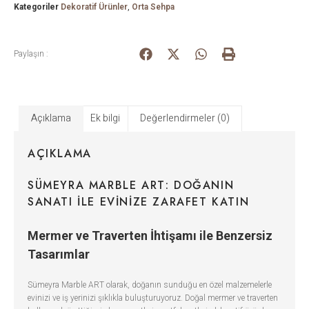
Kategoriler
Dekoratif Ürünler
,
Orta Sehpa
Paylaşın :
Açıklama
Ek bilgi
Değerlendirmeler (0)
AÇIKLAMA
SÜMEYRA MARBLE ART: DOĞANIN
SANATI ILE EVINIZE ZARAFET KATIN
Mermer ve Traverten İhtişamı ile Benzersiz
Tasarımlar
Sümeyra Marble ART olarak, doğanın sunduğu en özel malzemelerle
evinizi ve iş yerinizi şıklıkla buluşturuyoruz. Doğal mermer ve traverten