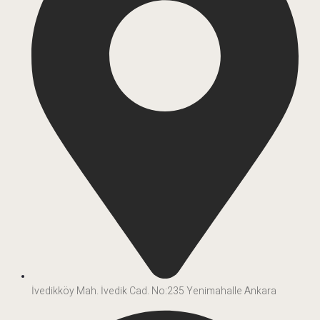
İvedikköy Mah. İvedik Cad. No:235 Yenimahalle Ankara