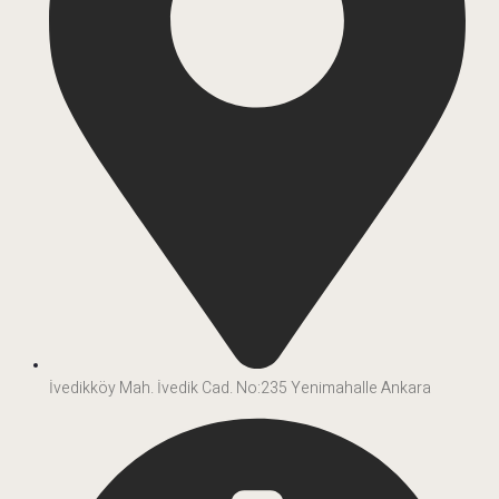
İvedikköy Mah. İvedik Cad. No:235 Yenimahalle Ankara