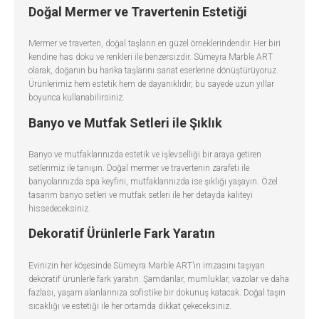
Doğal Mermer ve Travertenin Estetiği
Mermer ve traverten, doğal taşların en güzel örneklerindendir. Her biri
kendine has doku ve renkleri ile benzersizdir. Sümeyra Marble ART
olarak, doğanın bu harika taşlarını sanat eserlerine dönüştürüyoruz.
Ürünlerimiz hem estetik hem de dayanıklıdır, bu sayede uzun yıllar
boyunca kullanabilirsiniz.
Banyo ve Mutfak Setleri ile Şıklık
Banyo ve mutfaklarınızda estetik ve işlevselliği bir araya getiren
setlerimiz ile tanışın. Doğal mermer ve travertenin zarafeti ile
banyolarınızda spa keyfini, mutfaklarınızda ise şıklığı yaşayın. Özel
tasarım banyo setleri ve mutfak setleri ile her detayda kaliteyi
hissedeceksiniz.
Dekoratif Ürünlerle Fark Yaratın
Evinizin her köşesinde Sümeyra Marble ART’ın imzasını taşıyan
dekoratif ürünlerle fark yaratın. Şamdanlar, mumluklar, vazolar ve daha
fazlası, yaşam alanlarınıza sofistike bir dokunuş katacak. Doğal taşın
sıcaklığı ve estetiği ile her ortamda dikkat çekeceksiniz.