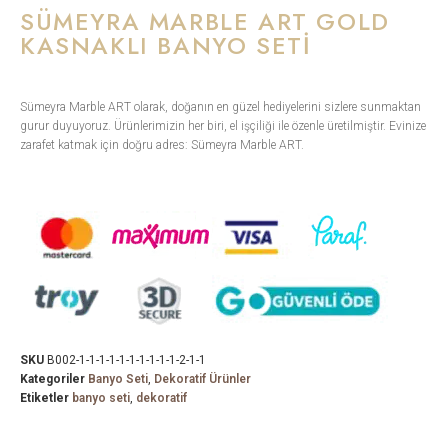
SÜMEYRA MARBLE ART GOLD
KASNAKLI BANYO SETI
Sümeyra Marble ART olarak, doğanın en güzel hediyelerini sizlere sunmaktan
gurur duyuyoruz. Ürünlerimizin her biri, el işçiliği ile özenle üretilmiştir. Evinize
zarafet katmak için doğru adres: Sümeyra Marble ART.
SKU
B002-1-1-1-1-1-1-1-1-1-1-2-1-1
Kategoriler
Banyo Seti
,
Dekoratif Ürünler
Etiketler
banyo seti
,
dekoratif