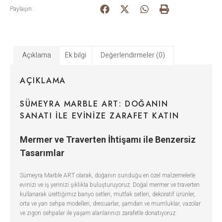
Paylaşın :
Açıklama
Ek bilgi
Değerlendirmeler (0)
AÇIKLAMA
SÜMEYRA MARBLE ART: DOĞANIN
SANATI ILE EVINIZE ZARAFET KATIN
Mermer ve Traverten İhtişamı ile Benzersiz
Tasarımlar
Sümeyra Marble ART olarak, doğanın sunduğu en özel malzemelerle
evinizi ve iş yerinizi şıklıkla buluşturuyoruz. Doğal mermer ve traverten
kullanarak ürettiğimiz banyo setleri, mutfak setleri, dekoratif ürünler,
orta ve yan sehpa modelleri, dresuarlar, şamdan ve mumluklar, vazolar
ve zigon sehpalar ile yaşam alanlarınızı zarafetle donatıyoruz.