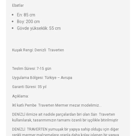
Ebatlar
En: 85 cm
Boy: 200 cm
Gövde yükseklik: 55 cm
Kuşak Rengi
: Denizli Traverten
Teslim Süresi:
7-15 gün
Uygulama Bölgesi:
Türkiye – Avrupa
Garanti Süresi:
35 yıl
Açıklama:
İKİ katlı Pembe Traverten
Mermer mezar modelimiz…
DENİZLİ ilimize ait nadide parçalardan biri olan Sarı Traverten
kullanılarak, tasarımımızın tamamı özenli bir işçilikle bitirilmiştir
DENİZLİ TRAVERTEN yumuşak bir yapıya sahip olduğu için diğer
renkli mermer malzemelere oranla daha kolay işlenen bir yapıya