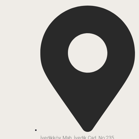
İvedikköy Mah. İvedik Cad. No:235