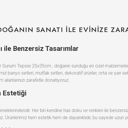
DOĞANIN SANATI ILE EVINIZE ZAR
 ile Benzersiz Tasarımlar
unum Tepsisi 25x35cm , doğanın sunduğu en özel malzemelerle evi
iz banyo setleri, mutfak setleri, dekoratif ürünler, orta ve yan 
 alanlarınızı zarafetle donatıyoruz.
 Estetiği
rneklerindendir. Her biri kendine has doku ve renkleri ile benzer
z. Ürünlerimiz hem estetik hem de dayanıklıdır, bu sayede uzun yıll