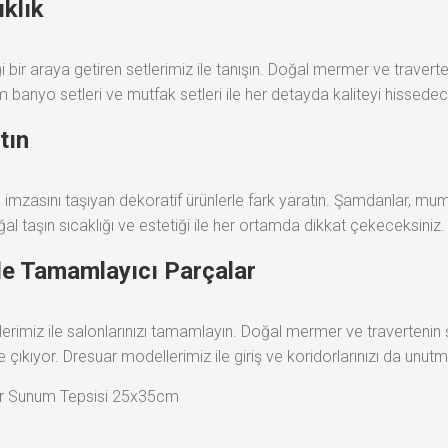
ıklık
 bir araya getiren setlerimiz ile tanışın. Doğal mermer ve traverten
ım banyo setleri ve mutfak setleri ile her detayda kaliteyi hissedec
tın
imzasını taşıyan dekoratif ürünlerle fark yaratın. Şamdanlar, mum
al taşın sıcaklığı ve estetiği ile her ortamda dikkat çekeceksiniz.
le Tamamlayıcı Parçalar
imiz ile salonlarınızı tamamlayın. Doğal mermer ve travertenin ş
e çıkıyor. Dresuar modellerimiz ile giriş ve koridorlarınızı da unut
er Sunum Tepsisi 25x35cm