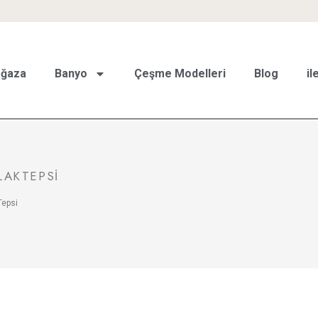
ğaza
Banyo
Çeşme Modelleri
Blog
il
LAKTEPSI
Tepsi