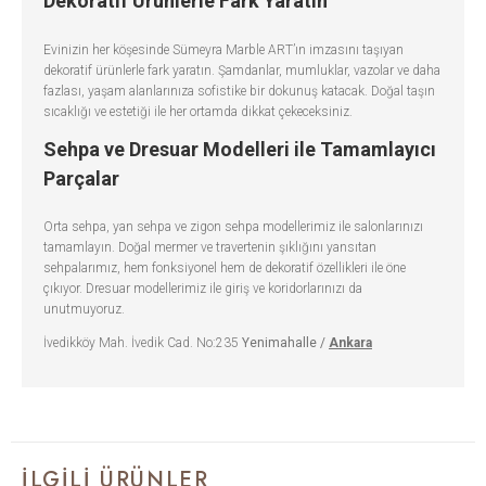
Dekoratif Ürünlerle Fark Yaratın
Evinizin her köşesinde Sümeyra Marble ART’ın imzasını taşıyan
dekoratif ürünlerle fark yaratın. Şamdanlar, mumluklar, vazolar ve daha
fazlası, yaşam alanlarınıza sofistike bir dokunuş katacak. Doğal taşın
sıcaklığı ve estetiği ile her ortamda dikkat çekeceksiniz.
Sehpa ve Dresuar Modelleri ile Tamamlayıcı
Parçalar
Orta sehpa, yan sehpa ve zigon sehpa modellerimiz ile salonlarınızı
tamamlayın. Doğal mermer ve travertenin şıklığını yansıtan
sehpalarımız, hem fonksiyonel hem de dekoratif özellikleri ile öne
çıkıyor. Dresuar modellerimiz ile giriş ve koridorlarınızı da
unutmuyoruz.
İvedikköy Mah. İvedik Cad. No:235
Yenimahalle /
Ankara
İLGILI ÜRÜNLER