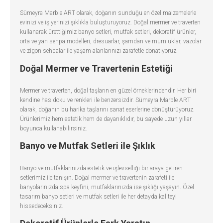
Sümeyra Marble ART olarak, doğanın sunduğu en özel malzemelerle
evinizi ve iş yerinizi şıklıkla buluşturuyoruz. Doğal mermer ve traverten
kullanarak ürettiğimiz banyo setleri, mutfak setleri, dekoratif ürünler,
orta ve yan sehpa modelleri, dresuarlar, şamdan ve mumluklar, vazolar
ve zigon sehpalar ile yaşam alanlarınızı zarafetle donatıyoruz.
Doğal Mermer ve Travertenin Estetiği
Mermer ve traverten, doğal taşların en güzel örneklerindendir. Her biri
kendine has doku ve renkleri ile benzersizdir. Sümeyra Marble ART
olarak, doğanın bu harika taşlarını sanat eserlerine dönüştürüyoruz.
Ürünlerimiz hem estetik hem de dayanıklıdır, bu sayede uzun yıllar
boyunca kullanabilirsiniz.
Banyo ve Mutfak Setleri ile Şıklık
Banyo ve mutfaklarınızda estetik ve işlevselliği bir araya getiren
setlerimiz ile tanışın. Doğal mermer ve travertenin zarafeti ile
banyolarınızda spa keyfini, mutfaklarınızda ise şıklığı yaşayın. Özel
tasarım banyo setleri ve mutfak setleri ile her detayda kaliteyi
hissedeceksiniz.