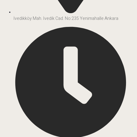
İvedikköy Mah. İvedik Cad. No:235 Yenimahalle Ankara