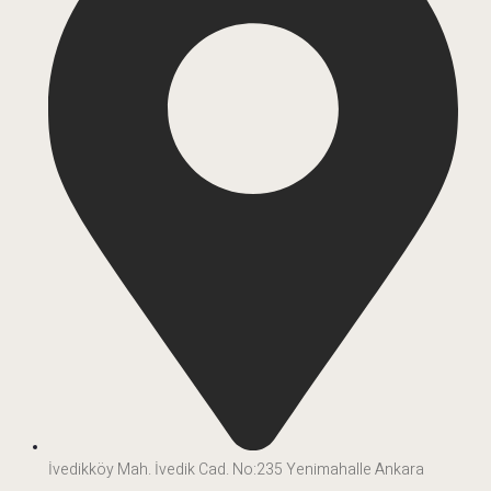
İvedikköy Mah. İvedik Cad. No:235 Yenimahalle Ankara